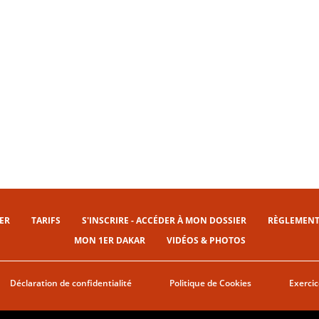
ER
TARIFS
S'INSCRIRE - ACCÉDER À MON DOSSIER
RÈGLEMENT
MON 1ER DAKAR
VIDÉOS & PHOTOS
Déclaration de confidentialité
Politique de Cookies
Exercic