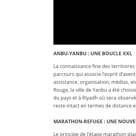
ANBU-YANBU : UNE BOUCLE XXL
Parcours Officiel Dakar 2026
La connaissance fine des territoires
parcours qui associe l’esprit d’aven
assistance, organisation, médias, e
Rouge, la ville de Yanbu a été choisi
du pays et à Riyadh où sera observée
reste intact en termes de distance et
MARATHON-REFUGE : UNE NOUVE
Le principe de l’étape marathon plac