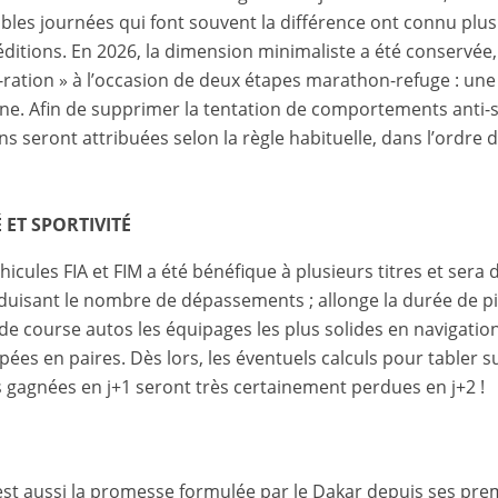
les journées qui font souvent la différence ont connu plus
tions. En 2026, la dimension minimaliste a été conservée, l
-ration » à l’occasion de deux étapes marathon-refuge : un
ine. Afin de supprimer la tentation de comportements anti-
ns seront attribuées selon la règle habituelle, dans l’ordre 
 ET SPORTIVITÉ
icules FIA et FIM a été bénéfique à plusieurs titres et sera 
éduisant le nombre de dépassements ; allonge la durée de pi
de course autos les équipages les plus solides en navigatio
ées en paires. Dès lors, les éventuels calculs pour tabler s
s gagnées en j+1 seront très certainement perdues en j+2 !
st aussi la promesse formulée par le Dakar depuis ses prem