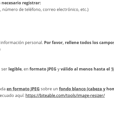
 necesario registrar:
n, número de teléfono, correo electrónico, etc.)
e información personal.
Por favor, rellene todos los campos
)
, ser
legible
, en
formato JPEG
y
válido al menos hasta el
1
mada
en formato JPEG
sobre un
fondo blanco (cabeza y
ho
decuado aquí:
https://biteable.com/tools/image-resizer/