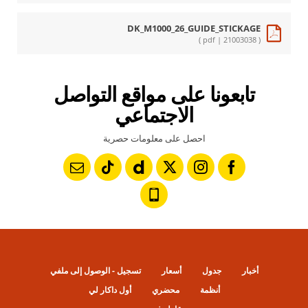
DK_M1000_26_GUIDE_STICKAGE
( pdf | 21003038 )
تابعونا على مواقع التواصل
الاجتماعي
احصل على معلومات حصرية
أخبار
جدول
أسعار
تسجيل - الوصول إلى ملفي
أنظمة
محضري
أول داكار لي