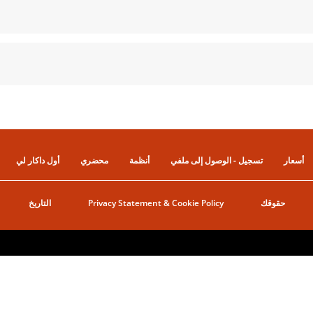
أسعار
تسجيل - الوصول إلى ملفي
أنظمة
محضري
أول داكار لي
حقوقك
Privacy Statement & Cookie Policy
التاريخ